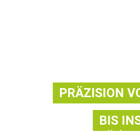
PRÄZISION V
BIS IN
verlässlich